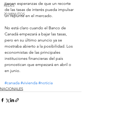
tienen esperanzas de que un recorte 
REDES
de las tasas de interés pueda impulsar 
20 MINUTOS
un repunte en el mercado.
No está claro cuando el Banco de 
Canadá empezará a bajar las tasas, 
pero en su último anuncio ya se 
mostraba abierto a la posibilidad. Los 
economistas de las principales 
instituciones financieras del país 
pronostican que empezará en abril o 
en junio.
#canada
#vivienda
#noticia
NACIONALES