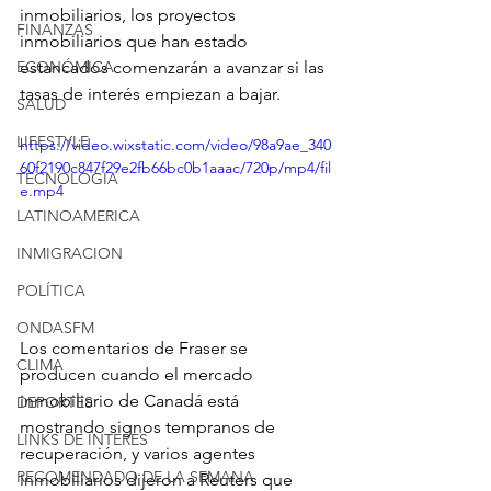
inmobiliarios, los proyectos 
FINANZAS
inmobiliarios que han estado 
ECONÓMICA
estancados comenzarán a avanzar si las 
tasas de interés empiezan a bajar.
SALUD
LIFESTYLE
https://video.wixstatic.com/video/98a9ae_340
60f2190c847f29e2fb66bc0b1aaac/720p/mp4/fil
TECNOLOGIA
e.mp4
LATINOAMERICA
INMIGRACION
POLÍTICA
ONDASFM
Los comentarios de Fraser se 
CLIMA
producen cuando el mercado 
inmobiliario de Canadá está 
DEPORTES
mostrando signos tempranos de 
LINKS DE INTERES
recuperación, y varios agentes 
RECOMENDADO DE LA SEMANA
inmobiliarios dijeron a Reuters que 