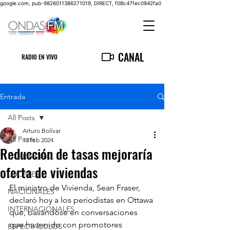
google.com, pub-9826011386271019, DIRECT, f08c47fec0942fa0
CANAL
RADIO EN VIVO
Entrada
All Posts
Arturo Bolívar
All Posts
13 feb 2024
Reducción de tasas mejoraría
LA PRINCIPAL
oferta de viviendas
LOCALES
El ministro de Vivienda, Sean Fraser, 
NACIONALES
declaró hoy a los periodistas en Ottawa 
INTERNACIONALES
que, basándose en conversaciones 
que ha tenido con promotores 
ESPECTACULOS