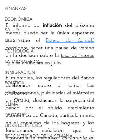
FINANZAS
ECONÓMICA
El informe de 
inflación
 del próximo 
SALUD
martes puede ser la única esperanza 
para que el 
Banco de Canadá
LIFESTYLE
considere hacer una pausa de verano 
TECNOLOGIA
en la decisión sobre la 
tasa de interés
LATINOAMERICA
que se anunciará en julio. 
INMIGRACION
El miércoles, los reguladores del Banco 
POLÍTICA
deliberaron sobre el tema. Las 
deliberaciones, publicadas el miércoles 
ONDASFM
en 
Ottawa
, destacaron la sorpresa del 
CLIMA
banco por el sólido crecimiento 
DEPORTES
económico de Canadá, particularmente 
en el consumo de los hogares, y los 
LINKS DE INTERES
funcionarios señalaron que la 
RECOMENDADO DE LA SEMANA
economía se mantuvo 
“claramente en 