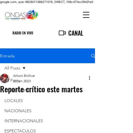
google.com, pub-9826011386271019, DIRECT, f08c47fec0942fa0
CANAL
RADIO EN VIVO
Entrada
All Posts
Arturo Bolívar
All Posts
23 jun 2023
Reporte crítico este martes
LA PRINCIPAL
LOCALES
NACIONALES
INTERNACIONALES
ESPECTACULOS