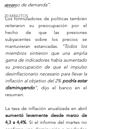
exceso de demanda”
. 
REDES
20 MINUTOS
Los formuladores de políticas también 
reiteraron su preocupación por el 
hecho de que las presiones 
subyacentes sobre los precios se 
mantuvieran estancadas. 
“Todos los 
miembros sintieron que una amplia 
gama de indicadores había aumentado 
su preocupación de que el impulso 
desinflacionario necesario para llevar la 
inflación al objetivo del 2% 
podría estar 
disminuyendo
”
, dijo el banco en el 
resumen.  
La tasa de inflación anualizada en abril 
aumentó levemente desde marzo de 
4,3 a 4,4%
. Si el informe del martes no 