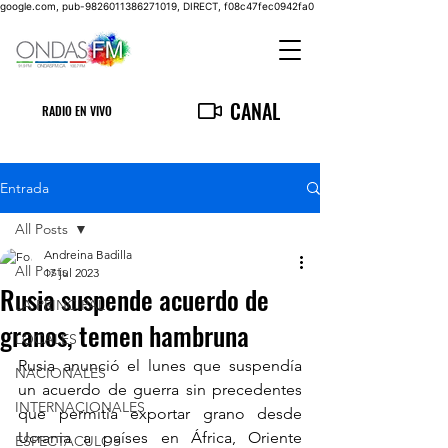
google.com, pub-9826011386271019, DIRECT, f08c47fec0942fa0
CANAL
RADIO EN VIVO
Entrada
All Posts
Andreina Badilla
All Posts
17 jul 2023
Rusia suspende acuerdo de
LA PRINCIPAL
granos, temen hambruna
LOCALES
Rusia anunció el lunes que suspendía 
NACIONALES
un acuerdo de guerra sin precedentes 
INTERNACIONALES
que permitía exportar grano desde 
Ucrania a países en África, Oriente 
ESPECTACULOS