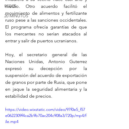
REDES
medio. Otro acuerdo facilitó el 
movimiento de alimentos y fertilizante 
20 MINUTOS
ruso pese a las sanciones occidentales. 
El programa ofrecía garantías de que 
los mercantes no serían atacados al 
entrar y salir de puertos ucranianos.
Hoy, el secretario general de las 
Naciones Unidas, Antonio Guterrez 
expresó su decepción por la 
suspensión del acuerdo de exportación 
de granos por parte de Rusia, que pone 
en jaque la seguridad alimentaria y la 
estabilidad de precios.
https://video.wixstatic.com/video/97f0e5_f57
e0622309f4ca2b9b70ac204c908a3/720p/mp4/f
ile.mp4