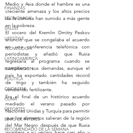
Medio y Asia donde el hambre es una 
FINANZAS
creciente amenaza y los altos precios 
ECONÓMICA
de la comida han sumido a más gente 
en la pobreza.
SALUD
El vocero del Kremlin Dmitry Peskov 
LIFESTYLE
anunció que se congelaba el acuerdo 
en una conferencia telefónica con 
TECNOLOGIA
periodistas y añadió que Rusia 
LATINOAMERICA
regresaría al programa cuando se 
cumplieran sus demandas, aunque el 
INMIGRACION
país ha exportado cantidades récord 
POLÍTICA
de trigo y también ha seguido 
ONDASFM
vendiendo fertilizante.
Era el final de un histórico acuerdo 
CLIMA
mediado el verano pasado por 
DEPORTES
Naciones Unidas y Turquía para permitir 
que los alimentos salieran de la región 
LINKS DE INTERES
del Mar Negro después de que Rusia 
RECOMENDADO DE LA SEMANA
invadiera a su vecino hace casi año y 