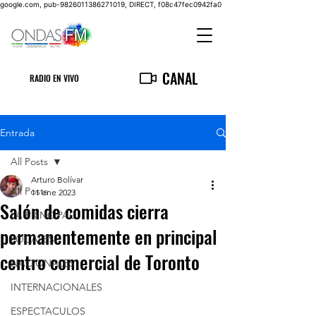
google.com, pub-9826011386271019, DIRECT, f08c47fec0942fa0
CANAL
RADIO EN VIVO
Entrada
All Posts
Arturo Bolívar
All Posts
11 ene 2023
Salón de comidas cierra
LA PRINCIPAL
permanentemente en principal
LOCALES
centro comercial de Toronto
NACIONALES
INTERNACIONALES
ESPECTACULOS