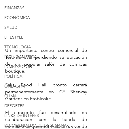
FINANZAS
ECONÓMICA
SALUD
LIFESTYLE
TECNOLOGIA
Un importante centro comercial de 
LATINOAMERICA
Toronto está perdiendo su ubicación 
de un popular salón de comidas 
INMIGRACION
boutique.
POLÍTICA
Saks Food Hall pronto cerrará 
ONDASFM
permanentemente en CF Sherway 
CLIMA
Gardens en Etobicoke.
DEPORTES
El concepto fue desarrollado en 
LINKS DE INTERES
colaboración con la tienda de 
RECOMENDADO DE LA SEMANA
comestibles gourmet Pusateri's y vende 