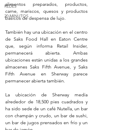
alimentos preparados, productos, 
REDES
carne, mariscos, quesos y productos 
20 MINUTOS
básicos de despensa de lujo.
También hay una ubicación en el centro 
de Saks Food Hall en Eaton Centre 
que, según informa Retail Insider, 
permanecerá abierta. Ambas 
ubicaciones están unidas a los grandes 
almacenes Saks Fifth Avenue, y Saks 
Fifth Avenue en Sherway parece 
permanecer abierta también.
La ubicación de Sherway medía 
alrededor de 18,500 pies cuadrados y 
ha sido sede de un café Nutella, un bar 
con champán y crudo, un bar de sushi, 
un bar de jugos prensados en frío y un 
bar de jamón. 