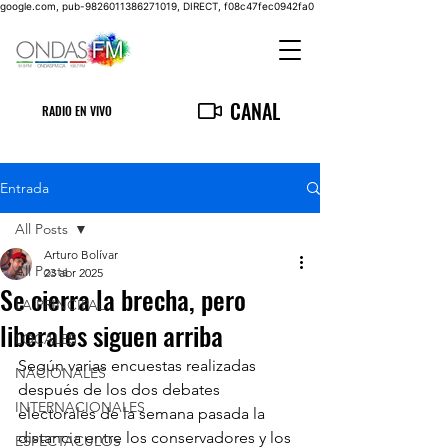
google.com, pub-9826011386271019, DIRECT, f08c47fec0942fa0
CANAL
RADIO EN VIVO
Entrada
All Posts
Arturo Bolívar
All Posts
23 abr 2025
Se cierra la brecha, pero
LA PRINCIPAL
liberales siguen arriba
LOCALES
Según varias encuestas realizadas 
NACIONALES
después de los dos debates 
INTERNACIONALES
electorales de la semana pasada la 
distancia entre los conservadores y los 
ESPECTACULOS