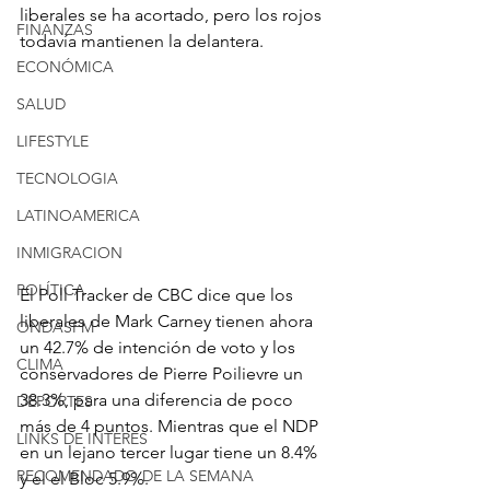
liberales se ha acortado, pero los rojos 
FINANZAS
todavía mantienen la delantera.
ECONÓMICA
SALUD
LIFESTYLE
TECNOLOGIA
LATINOAMERICA
INMIGRACION
POLÍTICA
El Poll Tracker de CBC dice que los 
liberales de Mark Carney tienen ahora 
ONDASFM
un 42.7% de intención de voto y los 
CLIMA
conservadores de Pierre Poilievre un 
38.3%, para una diferencia de poco 
DEPORTES
más de 4 puntos. Mientras que el NDP 
LINKS DE INTERES
en un lejano tercer lugar tiene un 8.4% 
RECOMENDADO DE LA SEMANA
y el el Bloc 5.9%.