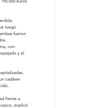
 195.000 euros 
perdido 
ue luego 
 ambas fueron 
dre.
ina, con 
spejado y el 
spitalizadas. 
 un cadáver 
cido.
d frente a 
 casco, explicó 