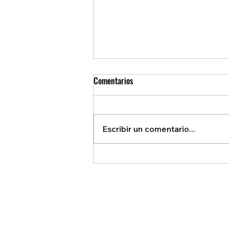
Comentarios
Escribir un comentario...
REVELAN ACUERDO SECRETO QUE
BENEFICIA A EE.U.