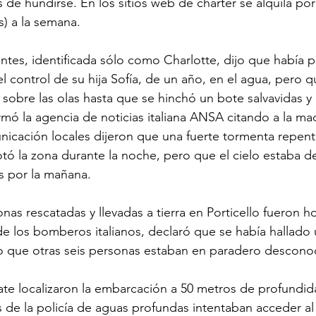
 de hundirse. En los sitios web de chárter se alquila por
s) a la semana.
entes, identificada sólo como Charlotte, dijo que había 
ontrol de su hija Sofía, de un año, en el agua, pero q
 sobre las olas hasta que se hinchó un bote salvavidas y
ormó la agencia de noticias italiana ANSA citando a la ma
icación locales dijeron que una fuerte tormenta repent
tó la zona durante la noche, pero que el cielo estaba de
s por la mañana.
as rescatadas y llevadas a tierra en Porticello fueron ho
de los bomberos italianos, declaró que se había hallado
ro que otras seis personas estaban en paradero descono
te localizaron la embarcación a 50 metros de profundida
s de la policía de aguas profundas intentaban acceder al