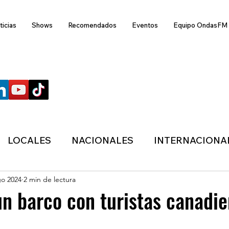
ticias
Shows
Recomendados
Eventos
Equipo OndasFM
SÍGUENOS
LOCALES
NACIONALES
INTERNACIONA
go 2024
2 min de lectura
ANZAS
ECONÓMICA
SALUD
LIFESTYL
n barco con turistas canadie
MIGRACION
POLÍTICA
ONDASFM
CLI