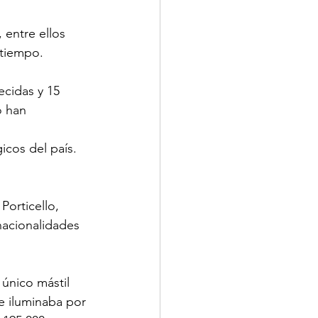
 entre ellos 
 tiempo.
cidas y 15 
o han 
 
cos del país. 
Porticello, 
nacionalidades 
único mástil 
e iluminaba por 