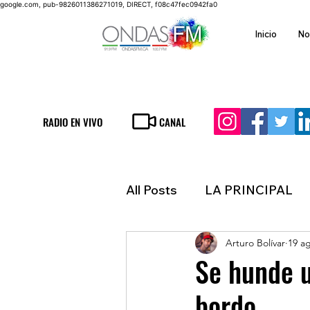
google.com, pub-9826011386271019, DIRECT, f08c47fec0942fa0
Inicio
No
RADIO EN VIVO
CANAL
All Posts
LA PRINCIPAL
Arturo Bolívar
19 a
ESPECTACULOS
FIN
Se hunde u
bordo
LATINOAMERICA
IN