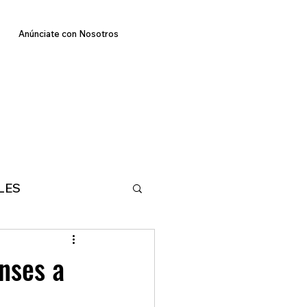
Anúnciate con Nosotros
LES
E
TECNOLOGIA
nses a
MA
DEPORTES