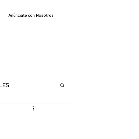
Anúnciate con Nosotros
LES
E
TECNOLOGIA
MA
DEPORTES