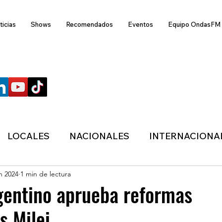
ticias
Shows
Recomendados
Eventos
Equipo OndasFM
SÍGUENOS
LOCALES
NACIONALES
INTERNACIONA
n 2024
1 min de lectura
ANZAS
ECONÓMICA
SALUD
LIFESTYL
gentino aprueba reformas
s Milei
MIGRACION
POLÍTICA
ONDASFM
CLI