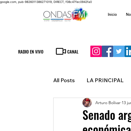
google.com, pub-9826011386271019, DIRECT, f08c47fec0942fa0
Inicio
No
RADIO EN VIVO
CANAL
All Posts
LA PRINCIPAL
Arturo Bolívar
13 ju
ESPECTACULOS
FIN
Senado ar
económica
LATINOAMERICA
IN