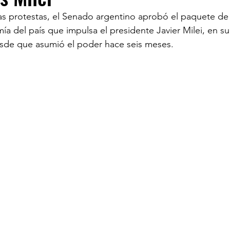
as protestas, el Senado argentino aprobó el paquete de
ía del país que impulsa el presidente Javier Milei, en su
ECOMENDADO DE LA SEMANA
REDES
20 
 desde que asumió el poder hace seis meses. 