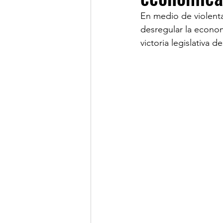
En medio de violent
desregular la econom
LINKS DE INTERES
R
victoria legislativa