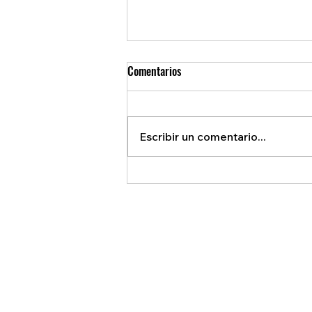
Comentarios
Escribir un comentario...
REVELAN ACUERDO SECRETO QUE
BENEFICIA A EE.U.