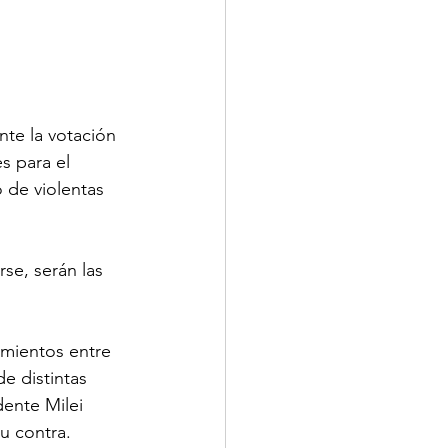
te la votación 
s para el 
 de violentas 
se, serán las 
amientos
 entre 
e distintas 
dente Milei 
u contra.