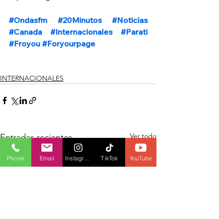
#Ondasfm
#20Minutos
#Noticias
#Canada
#Internacionales
#Parati
#Froyou
#Foryourpage
INTERNACIONALES
Ver todo
Entradas recientes
Phone
Email
Instagram
TikTok
YouTube