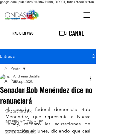
google.com, pub-9826011386271019, DIRECT, f08c47fec0942fa0
CANAL
RADIO EN VIVO
Entrada
All Posts
Andreina Badilla
All Posts
25 sept 2023
Senador Bob Menéndez dice no
LA PRINCIPAL
renunciará
LOCALES
El senador federal demócrata Bob 
NACIONALES
Menendez, que representa a Nueva 
INTERNACIONALES
Jersey, rechazó las acusaciones de 
corrupción el lunes, diciendo que casi 
ESPECTACULOS