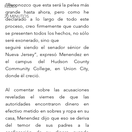
“Reconozco que esta será la pelea más 
REDES
grande hasta ahora, pero como he 
20 MINUTOS
declarado a lo largo de todo este 
proceso, creo firmemente que cuando 
se presenten todos los hechos, no sólo 
seré exonerado, sino que
seguiré siendo el senador sénior de 
Nueva Jersey”, expresó Menendez en 
el campus del Hudson County 
Community College, en Union City, 
donde él creció.
Al comentar sobre las acusaciones 
reveladas el viernes de que las 
autoridades encontraron dinero en 
efectivo metido en sobres y ropa en su 
casa, Menendez dijo que eso se deriva 
del temor de sus padres a la 