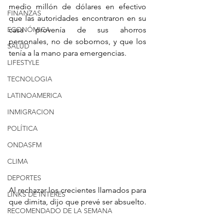
medio millón de dólares en efectivo 
FINANZAS
que las autoridades encontraron en su 
ECONÓMICA
casa provenía de sus ahorros 
personales, no de sobornos, y que los 
SALUD
tenía a la mano para emergencias.
LIFESTYLE
TECNOLOGIA
LATINOAMERICA
INMIGRACION
POLÍTICA
ONDASFM
CLIMA
DEPORTES
Al rechazar los crecientes llamados para 
LINKS DE INTERES
que dimita, dijo que prevé ser absuelto.
RECOMENDADO DE LA SEMANA