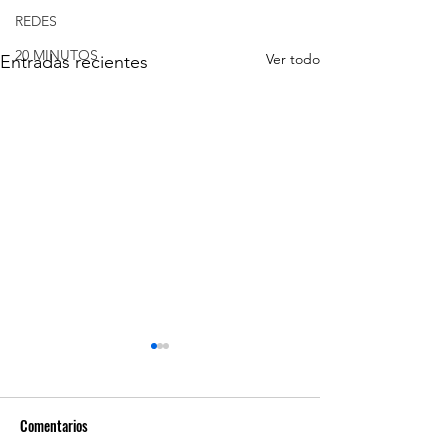
REDES
20 MINUTOS
Ver todo
Entradas recientes
Comentarios