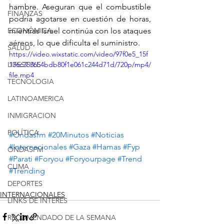
hambre. Aseguran que el combustible 
FINANZAS
podría agotarse en cuestión de horas, 
ECONÓMICA
mientras Israel continúa con los ataques 
aéreos, lo que dificulta el suministro.
SALUD
https://video.wixstatic.com/video/97f0e5_15f
LIFESTYLE
136c353654bdb80f1e061c244d71d/720p/mp4/
file.mp4
TECNOLOGIA
LATINOAMERICA
INMIGRACION
POLÍTICA
#Ondasfm
#20Minutos
#Noticias
#Internacionales
#Gaza
#Hamas
#Fyp
ONDASFM
#Parati
#Foryou
#Foryourpage
#Trend
CLIMA
#Trending
DEPORTES
INTERNACIONALES
LINKS DE INTERES
RECOMENDADO DE LA SEMANA