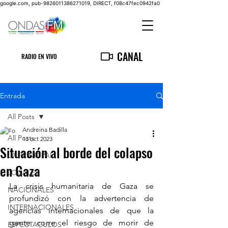
google.com, pub-9826011386271019, DIRECT, f08c47fec0942fa0
CANAL
RADIO EN VIVO
Entrada
All Posts
Andreina Badilla
All Posts
13 oct 2023
Situación al borde del colapso
LA PRINCIPAL
en Gaza
LOCALES
La crisis humanitaria de Gaza se 
NACIONALES
profundizó con la advertencia de 
INTERNACIONALES
agencias internacionales de que la 
gente corre el riesgo de morir de 
ESPECTACULOS