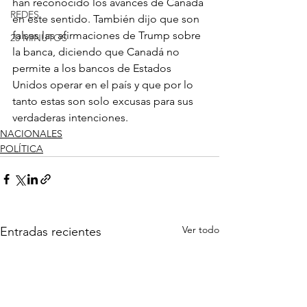
han reconocido los avances de Canadá 
REDES
en este sentido. También dijo que son 
falsas las afirmaciones de Trump sobre 
20 MINUTOS
la banca, diciendo que Canadá no 
permite a los bancos de Estados 
Unidos operar en el país y que por lo 
tanto estas son solo excusas para sus 
verdaderas intenciones.
NACIONALES
POLÍTICA
Ver todo
Entradas recientes