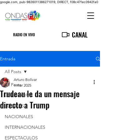
google.com, pub-9826011386271019, DIRECT, f08c47fec0942fa0
CANAL
RADIO EN VIVO
Entrada
All Posts
Arturo Bolívar
All Posts
4 mar 2025
Trudeau le da un mensaje
LA PRINCIPAL
directo a Trump
LOCALES
NACIONALES
INTERNACIONALES
ESPECTACULOS