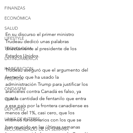
FINANZAS
ECONÓMICA
SALUD
En su discurso el primer ministro 
LIFESTYLE
Trudeau dedicó unas palabras 
directamente al presidente de los 
TECNOLOGIA
Estados Unidos.
LATINOAMERICA
INMIGRACION
Trudeau aseguró que el argumento del 
fentanilo que ha usado la 
POLÍTICA
administración Trump para justificar los 
ONDASFM
aranceles contra Canadá es falso, ya 
que la cantidad de fentanilo que entra 
CLIMA
a ese país por la frontera canadiense es 
DEPORTES
menos del 1%, casi cero, que los 
LINKS DE INTERES
mismos funcionarios con los que se 
han reunido en las últimas semanas 
RECOMENDADO DE LA SEMANA