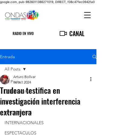
google.com, pub-9826011386271019, DIRECT, f08c47fec0942fa0
CANAL
RADIO EN VIVO
Entrada
All Posts
Arturo Bolívar
All Posts
16 oct 2024
Trudeau testifica en
LA PRINCIPAL
investigación interferencia
LOCALES
extranjera
NACIONALES
INTERNACIONALES
ESPECTACULOS