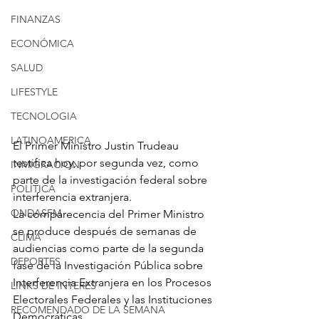
FINANZAS
ECONÓMICA
SALUD
LIFESTYLE
TECNOLOGIA
LATINOAMERICA
El Primer Ministro Justin Trudeau 
testifica hoy, por segunda vez, como 
INMIGRACION
parte de la investigación federal sobre 
POLÍTICA
interferencia extranjera.
ONDASFM
La comparecencia del Primer Ministro 
se produce después de semanas de 
CLIMA
audiencias como parte de la segunda 
DEPORTES
fase de la Investigación Pública sobre 
Interferencia Extranjera en los Procesos 
LINKS DE INTERES
Electorales Federales y las Instituciones 
RECOMENDADO DE LA SEMANA
Democráticas.