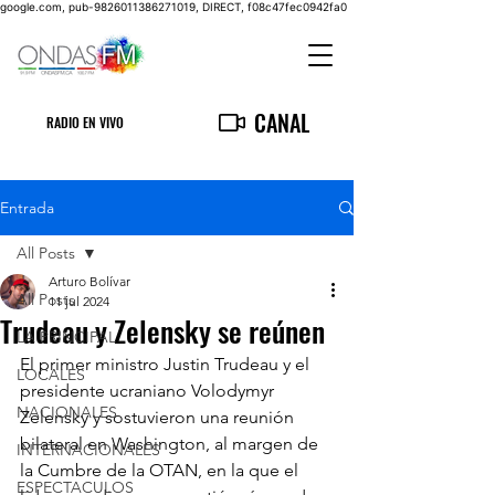
google.com, pub-9826011386271019, DIRECT, f08c47fec0942fa0
CANAL
RADIO EN VIVO
Entrada
All Posts
Arturo Bolívar
All Posts
11 jul 2024
Trudeau y Zelensky se reúnen
LA PRINCIPAL
El primer ministro Justin Trudeau y el 
LOCALES
presidente ucraniano Volodymyr 
NACIONALES
Zelensky y sostuvieron una reunión 
bilateral en Washington, al margen de 
INTERNACIONALES
la Cumbre de la OTAN, en la que el 
ESPECTACULOS