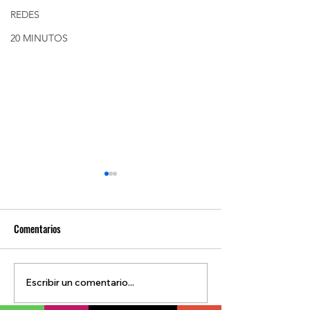
REDES
20 MINUTOS
Comentarios
Escribir un comentario...
Dólar Canadiense en Caída,
LA PEOR TEMPORA
Petróleo al Alza y KOSPI se
INCENDIOS FOREST