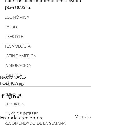
líder canadiense prometió más ayuda 
para Ucrania.
FINANZAS
ECONÓMICA
SALUD
LIFESTYLE
TECNOLOGIA
LATINOAMERICA
INMIGRACION
POLÍTICA
NACIONALES
POLÍTICA
ONDASFM
CLIMA
DEPORTES
LINKS DE INTERES
Ver todo
Entradas recientes
RECOMENDADO DE LA SEMANA