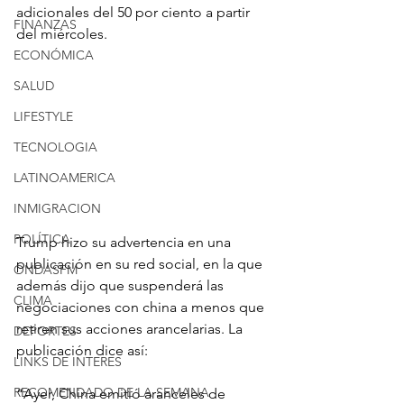
adicionales del 50 por ciento a partir 
FINANZAS
del miércoles.
ECONÓMICA
SALUD
LIFESTYLE
TECNOLOGIA
LATINOAMERICA
INMIGRACION
POLÍTICA
Trump hizo su advertencia en una 
publicación en su red social, en la que 
ONDASFM
además dijo que suspenderá las 
CLIMA
negociaciones con china a menos que 
retiren sus acciones arancelarias. La 
DEPORTES
publicación dice así:
LINKS DE INTERES
RECOMENDADO DE LA SEMANA
“Ayer, China emitió aranceles de 