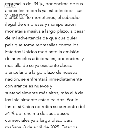
represalia del 34 %, por encima de sus 
REDES
aranceles récords ya establecidos, sus 
20 MINUTOS
aranceles no monetarios, el subsidio 
ilegal de empresas y manipulación 
monetaria masiva a largo plazo, a pesar 
de mi advertencia de que cualquier 
país que tome represalias contra los 
Estados Unidos mediante la emisión 
de aranceles adicionales, por encima y 
más allá de su ya existente abuso 
arancelario a largo plazo de nuestra 
nación, se enfrentará inmediatamente 
con aranceles nuevos y 
sustancialmente más altos, más allá de 
los inicialmente establecidos. Por lo 
tanto, si China no retira su aumento del 
34 % por encima de sus abusos 
comerciales ya a largo plazo para 
mañana, 8 de abril de 2025, Estados 