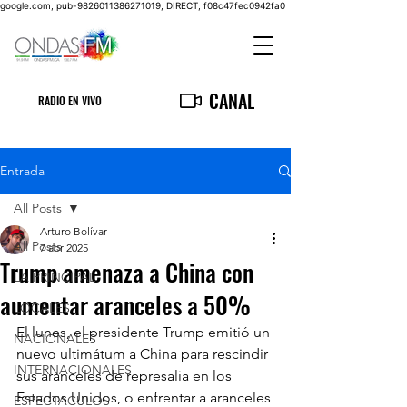
google.com, pub-9826011386271019, DIRECT, f08c47fec0942fa0
CANAL
RADIO EN VIVO
Entrada
All Posts
Arturo Bolívar
All Posts
7 abr 2025
Trump amenaza a China con
LA PRINCIPAL
aumentar aranceles a 50%
LOCALES
El lunes, el presidente Trump emitió un 
NACIONALES
nuevo ultimátum a China para rescindir 
INTERNACIONALES
sus aranceles de represalia en los 
Estados Unidos, o enfrentar a aranceles 
ESPECTACULOS