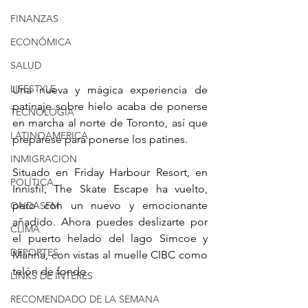
FINANZAS
ECONÓMICA
SALUD
LIFESTYLE
Una nueva y mágica experiencia de 
patinaje sobre hielo acaba de ponerse 
TECNOLOGIA
en marcha al norte de Toronto, así que 
LATINOAMERICA
prepárese para ponerse los patines.
INMIGRACION
Situado en Friday Harbour Resort, en 
POLÍTICA
Innisfil, The Skate Escape ha vuelto, 
pero con un nuevo y emocionante 
ONDASFM
añadido. Ahora puedes deslizarte por 
CLIMA
el puerto helado del lago Simcoe y 
DEPORTES
Marina, con vistas al muelle CIBC como 
telón de fondo.
LINKS DE INTERES
RECOMENDADO DE LA SEMANA