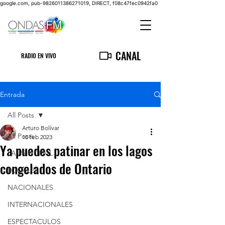
google.com, pub-9826011386271019, DIRECT, f08c47fec0942fa0
CANAL
RADIO EN VIVO
Entrada
All Posts
Arturo Bolívar
All Posts
10 feb 2023
Ya puedes patinar en los lagos
LA PRINCIPAL
congelados de Ontario
LOCALES
NACIONALES
INTERNACIONALES
ESPECTACULOS