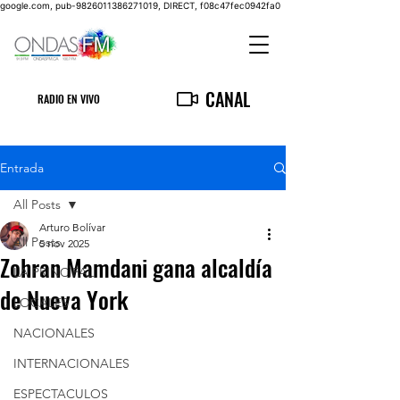
google.com, pub-9826011386271019, DIRECT, f08c47fec0942fa0
CANAL
RADIO EN VIVO
Entrada
All Posts
Arturo Bolívar
All Posts
5 nov 2025
Zohran Mamdani gana alcaldía
LA PRINCIPAL
de Nueva York
LOCALES
NACIONALES
INTERNACIONALES
ESPECTACULOS