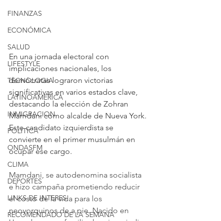
FINANZAS
ECONÓMICA
SALUD
En una jornada electoral con 
LIFESTYLE
implicaciones nacionales, los 
demócratas lograron victorias 
TECNOLOGIA
significativas en varios estados clave, 
LATINOAMERICA
destacando la elección de Zohran 
INMIGRACION
Mamdani como alcalde de Nueva York. 
Este candidato izquierdista se 
POLÍTICA
convierte en el primer musulmán en 
ONDASFM
ocupar ese cargo.
CLIMA
Mamdani, se autodenomina socialista 
DEPORTES
e hizo campaña prometiendo reducir 
LINKS DE INTERES
el costo de la vida para los 
neoyorquinos de a pie. Nacido en 
RECOMENDADO DE LA SEMANA