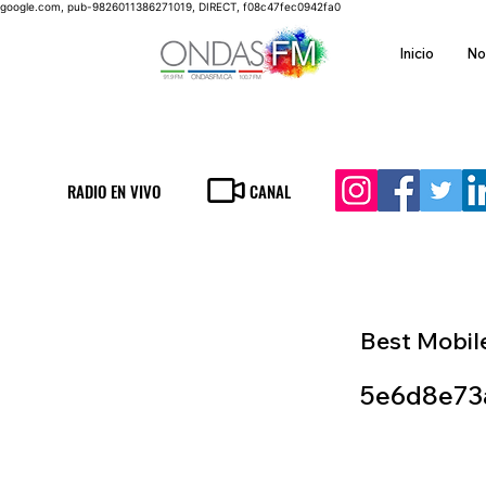
google.com, pub-9826011386271019, DIRECT, f08c47fec0942fa0
Inicio
No
RADIO EN VIVO
CANAL
Best Mobil
5e6d8e73