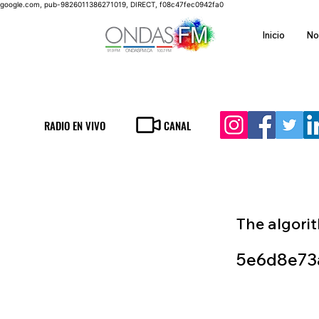
google.com, pub-9826011386271019, DIRECT, f08c47fec0942fa0
Inicio
No
RADIO EN VIVO
CANAL
The algori
5e6d8e73