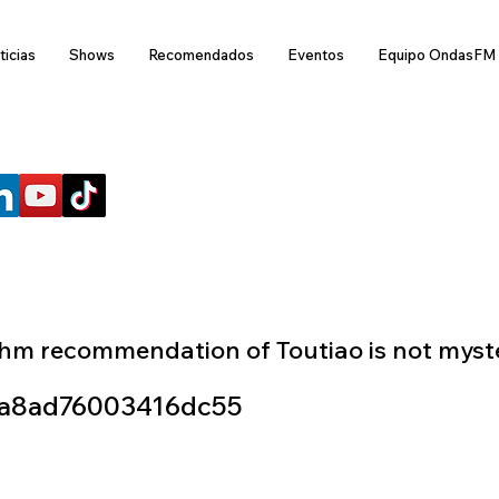
ticias
Shows
Recomendados
Eventos
Equipo OndasFM
SÍGUENOS
thm recommendation of Toutiao is not myste
a8ad76003416dc55