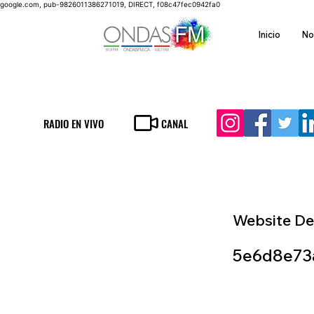
google.com, pub-9826011386271019, DIRECT, f08c47fec0942fa0
Inicio
No
RADIO EN VIVO
CANAL
Website De
5e6d8e73