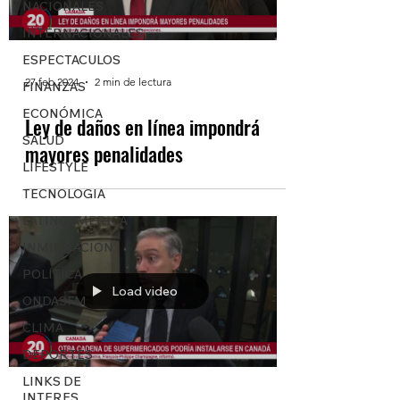
NACIONALES
INTERNACIONALES
ESPECTACULOS
27 feb 2024
2 min de lectura
FINANZAS
ECONÓMICA
Ley de daños en línea impondrá
SALUD
mayores penalidades
LIFESTYLE
TECNOLOGIA
LATINOAMERICA
INMIGRACION
POLÍTICA
Load video
ONDASFM
CLIMA
DEPORTES
LINKS DE
INTERES