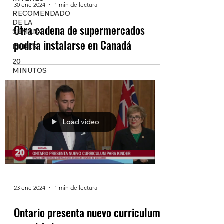
30 ene 2024
1 min de lectura
RECOMENDADO
DE LA
Otra cadena de supermercados
SEMANA
podría instalarse en Canadá
REDES
20
MINUTOS
Load video
23 ene 2024
1 min de lectura
Ontario presenta nuevo curriculum