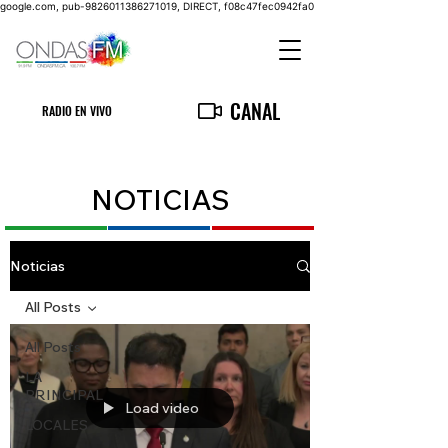
google.com, pub-9826011386271019, DIRECT, f08c47fec0942fa0
CANAL
RADIO EN VIVO
NOTICIAS
Noticias
All Posts
All Posts
LA
PRINCIPAL
Load video
LOCALES