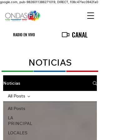
google.com, pub-9826011386271019, DIRECT, f08c47fec0942fa0
CANAL
RADIO EN VIVO
NOTICIAS
Noticias
All Posts
All Posts
LA
PRINCIPAL
LOCALES