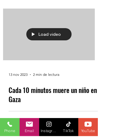
28 dic 2023
1 min de lectura
Hombre acosador recibe paliza
Load video
13 nov 2023
2 min de lectura
Cada 10 minutos muere un niño en
Gaza
Phone
Email
Instagram
TikTok
YouTube