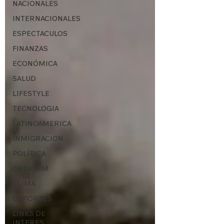
NACIONALES
INTERNACIONALES
ESPECTACULOS
FINANZAS
ECONÓMICA
SALUD
LIFESTYLE
TECNOLOGIA
LATINOAMERICA
INMIGRACION
POLÍTICA
ONDASFM
CLIMA
DEPORTES
LINKS DE
INTERES