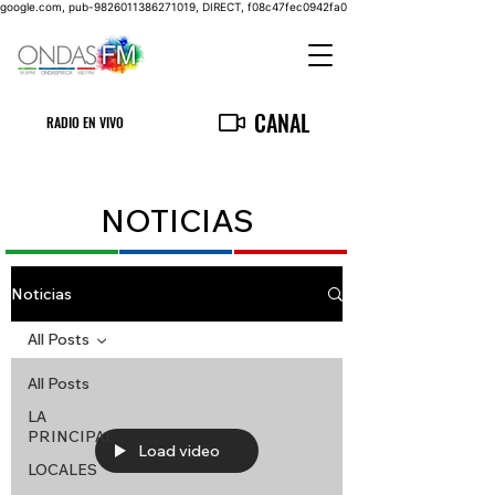
google.com, pub-9826011386271019, DIRECT, f08c47fec0942fa0
CANAL
RADIO EN VIVO
NOTICIAS
Noticias
All Posts
All Posts
LA
PRINCIPAL
Load video
LOCALES