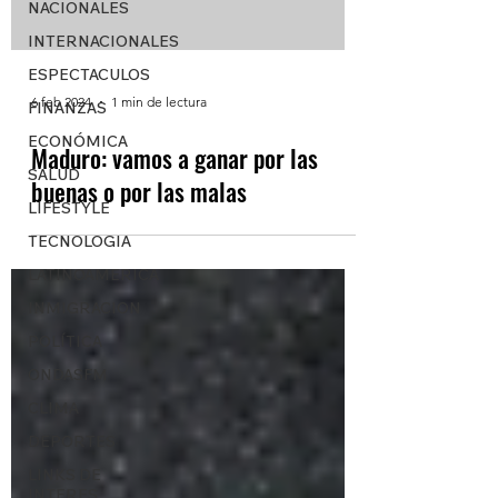
NACIONALES
INTERNACIONALES
ESPECTACULOS
6 feb 2024
1 min de lectura
FINANZAS
ECONÓMICA
Maduro: vamos a ganar por las
SALUD
buenas o por las malas
LIFESTYLE
TECNOLOGIA
LATINOAMERICA
INMIGRACION
POLÍTICA
ONDASFM
CLIMA
DEPORTES
LINKS DE
INTERES