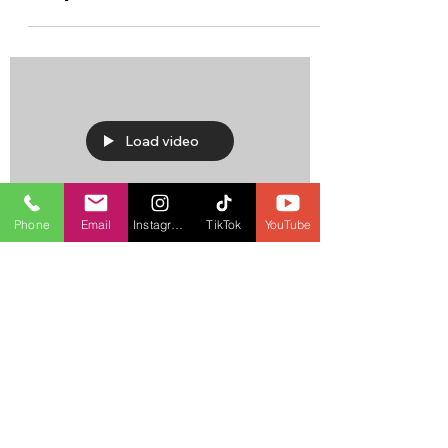
EE. UU. advierte a Maduro sobre
cumplimiento de acuerdo
Load video
Phone
Email
Instagram
TikTok
YouTube
23 oct 2023
1 min de lectura
María Corina Machado se elige
como líder de la oposición
venezolana