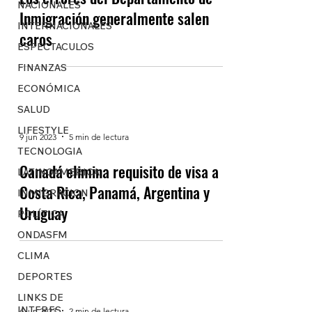
NACIONALES
Inmigración generalmente salen
INTERNACIONALES
caros
ESPECTACULOS
FINANZAS
ECONÓMICA
SALUD
LIFESTYLE
9 jun 2023
5 min de lectura
TECNOLOGIA
Canadá elimina requisito de visa a
LATINOAMERICA
Costa Rica, Panamá, Argentina y
INMIGRACION
Uruguay
POLÍTICA
ONDASFM
CLIMA
DEPORTES
LINKS DE
INTERES
6 jun 2023
2 min de lectura