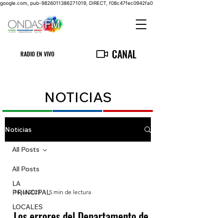
google.com, pub-9826011386271019, DIRECT, f08c47fec0942fa0
CANAL
RADIO EN VIVO
NOTICIAS
Noticias
All Posts
All Posts
LA
PRINCIPAL
14 jul 2023
5 min de lectura
LOCALES
Los errores del Departamento de