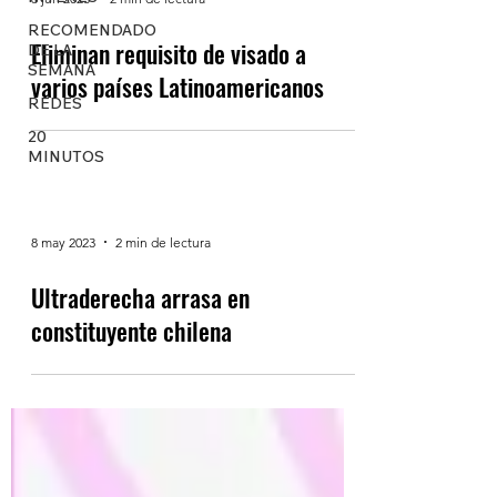
RECOMENDADO
Eliminan requisito de visado a
DE LA
SEMANA
varios países Latinoamericanos
REDES
20
MINUTOS
8 may 2023
2 min de lectura
Ultraderecha arrasa en
constituyente chilena