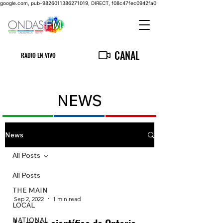
google.com, pub-9826011386271019, DIRECT, f08c47fec0942fa0
CANAL
RADIO EN VIVO
NEWS
News
All Posts
All Posts
THE MAIN
Sep 2, 2022
1 min read
LOCAL
NATIONAL