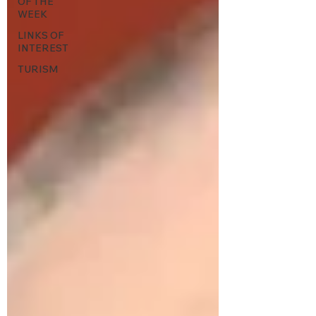
OF THE
WEEK
LINKS OF
INTEREST
TURISM