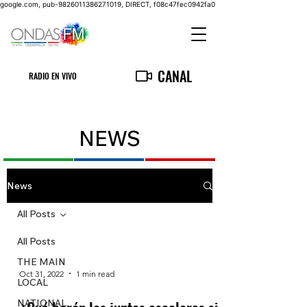
google.com, pub-9826011386271019, DIRECT, f08c47fec0942fa0
CANAL
RADIO EN VIVO
NEWS
News
All Posts
All Posts
THE MAIN
Oct 31, 2022
1 min read
LOCAL
NATIONAL