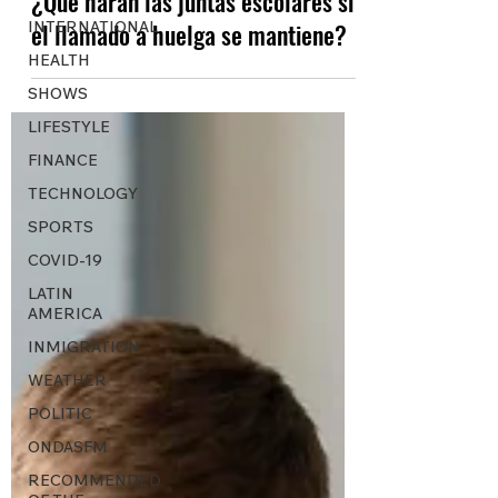
¿Qué harán las juntas escolares si
INTERNATIONAL
el llamado a huelga se mantiene?
HEALTH
SHOWS
LIFESTYLE
FINANCE
TECHNOLOGY
SPORTS
COVID-19
LATIN
AMERICA
INMIGRATION
WEATHER
POLITIC
ONDASFM
RECOMMENDED