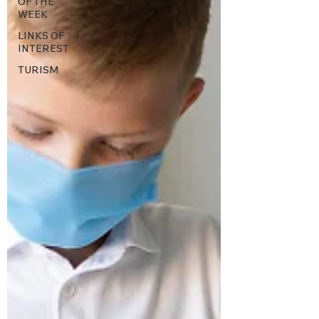
OF THE
WEEK
LINKS OF
INTEREST
TURISM