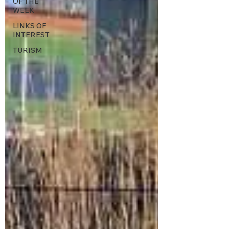
OF THE
WEEK
LINKS OF
INTEREST
TURISM