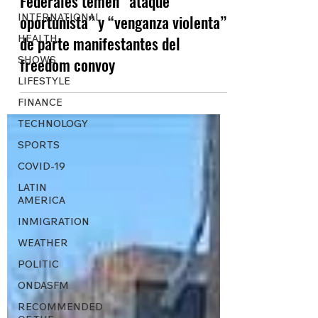
Federales temen “ataque
INTERNATIONAL
oportunista” y “venganza violenta”
HEALTH
de parte manifestantes del
SHOWS
freedom convoy
LIFESTYLE
FINANCE
TECHNOLOGY
SPORTS
COVID-19
LATIN
AMERICA
INMIGRATION
WEATHER
POLITIC
ONDASFM
RECOMMENDED