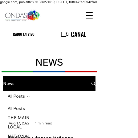
google.com, pub-9826011386271019, DIRECT, f08c47fec0942fa0
CANAL
RADIO EN VIVO
NEWS
News
All Posts
All Posts
THE MAIN
Aug 17, 2022
1 min read
LOCAL
NATIONAL