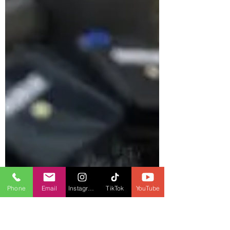
Phone
Email
Instagram
TikTok
YouTube