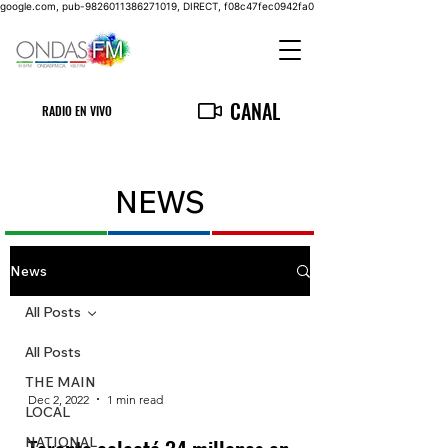
google.com, pub-9826011386271019, DIRECT, f08c47fec0942fa0
CANAL
RADIO EN VIVO
NEWS
News
All Posts
All Posts
THE MAIN
Dec 2, 2022
1 min read
LOCAL
NATIONAL