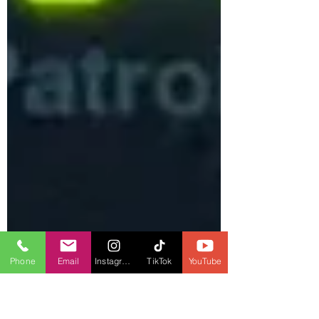
Phone
Email
Instagram
TikTok
YouTube