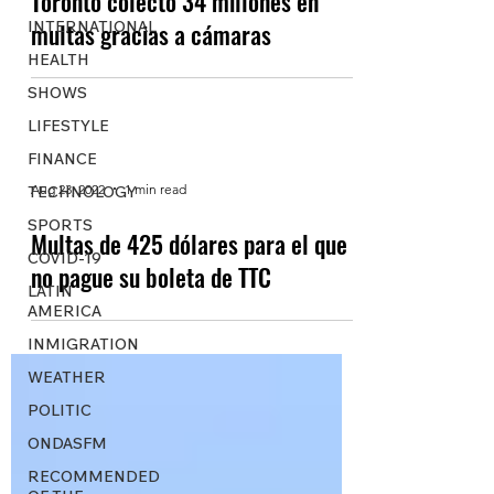
Toronto colectó 34 millones en
INTERNATIONAL
multas gracias a cámaras
HEALTH
SHOWS
LIFESTYLE
FINANCE
Aug 23, 2022
1 min read
TECHNOLOGY
SPORTS
Multas de 425 dólares para el que
COVID-19
no pague su boleta de TTC
LATIN
AMERICA
INMIGRATION
WEATHER
POLITIC
ONDASFM
RECOMMENDED