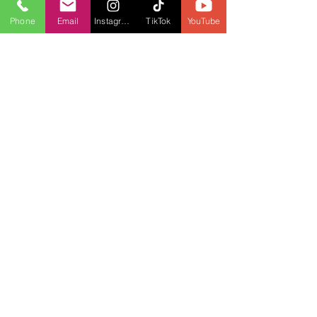
próximo lunes
Phone
Email
Instagram
TikTok
YouTube
Sep 9, 2022
1 min read
Reabrirán la frontera entre
Venezuela y Colombia al transporte
de carga
Sep 8, 2022
1 min read