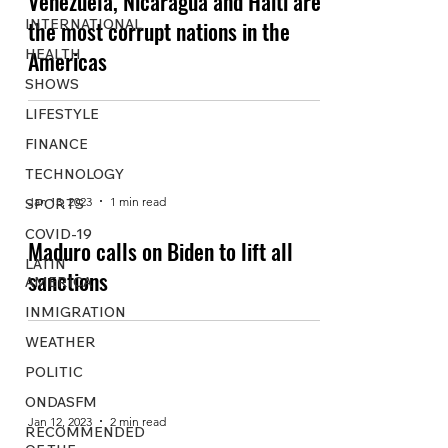
Venezuela, Nicaragua and Haiti are
INTERNATIONAL
the most corrupt nations in the
HEALTH
Americas
SHOWS
LIFESTYLE
FINANCE
TECHNOLOGY
Jan 13, 2023
1 min read
SPORTS
COVID-19
Maduro calls on Biden to lift all
LATIN
sanctions
AMERICA
INMIGRATION
WEATHER
POLITIC
ONDASFM
Jan 12, 2023
2 min read
RECOMMENDED