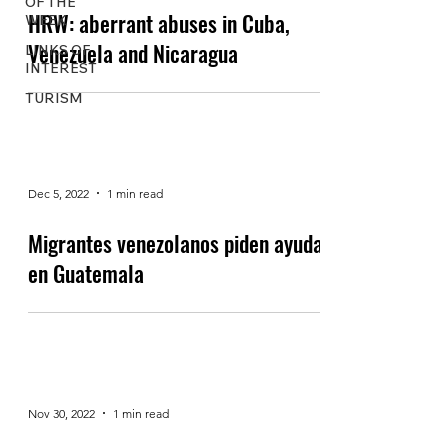
OF THE
HRW: aberrant abuses in Cuba,
WEEK
Venezuela and Nicaragua
LINKS OF
INTEREST
TURISM
Dec 5, 2022
1 min read
Migrantes venezolanos piden ayuda
en Guatemala
Nov 30, 2022
1 min read