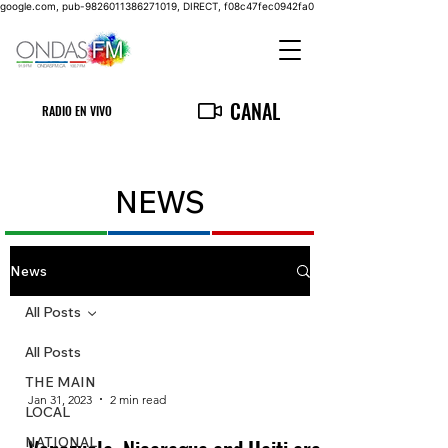
google.com, pub-9826011386271019, DIRECT, f08c47fec0942fa0
CANAL
RADIO EN VIVO
NEWS
News
All Posts
All Posts
THE MAIN
Jan 31, 2023
2 min read
LOCAL
NATIONAL