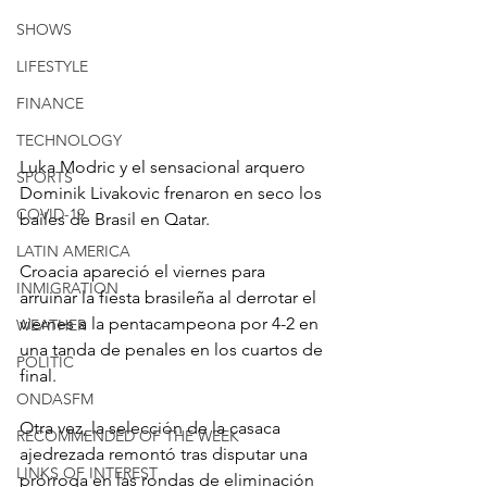
SHOWS
LIFESTYLE
FINANCE
TECHNOLOGY
Luka Modric y el sensacional arquero 
SPORTS
Dominik Livakovic frenaron en seco los 
COVID-19
bailes de Brasil en Qatar.
LATIN AMERICA
Croacia apareció el viernes para 
INMIGRATION
arruinar la fiesta brasileña al derrotar el 
viernes a la pentacampeona por 4-2 en 
WEATHER
una tanda de penales en los cuartos de 
POLITIC
final.
ONDASFM
Otra vez, la selección de la casaca 
RECOMMENDED OF THE WEEK
ajedrezada remontó tras disputar una 
LINKS OF INTEREST
prórroga en las rondas de eliminación 