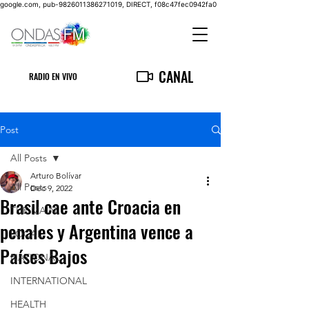
google.com, pub-9826011386271019, DIRECT, f08c47fec0942fa0
CANAL
RADIO EN VIVO
Post
All Posts
Arturo Bolívar
All Posts
Dec 9, 2022
Brasil cae ante Croacia en
THE MAIN
penales y Argentina vence a
LOCAL
Países Bajos
NATIONAL
INTERNATIONAL
HEALTH