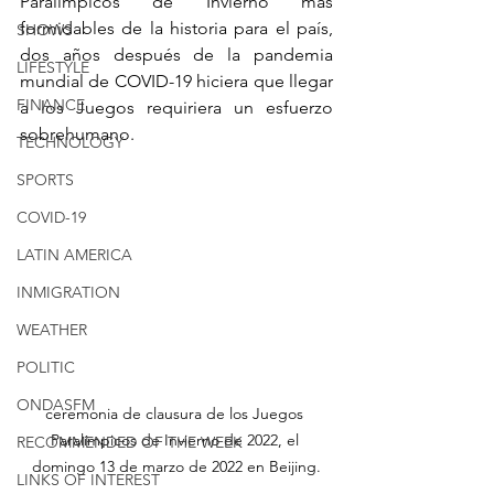
Paralímpicos de Invierno más 
formidables de la historia para el país, 
SHOWS
dos años después de la pandemia 
LIFESTYLE
mundial de COVID-19 hiciera que llegar 
FINANCE
a los Juegos requiriera un esfuerzo 
sobrehumano.
TECHNOLOGY
SPORTS
COVID-19
LATIN AMERICA
INMIGRATION
WEATHER
POLITIC
ONDASFM
ceremonia de clausura de los Juegos 
Paralímpicos de Invierno de 2022, el 
RECOMMENDED OF THE WEEK
domingo 13 de marzo de 2022 en Beijing.
LINKS OF INTEREST