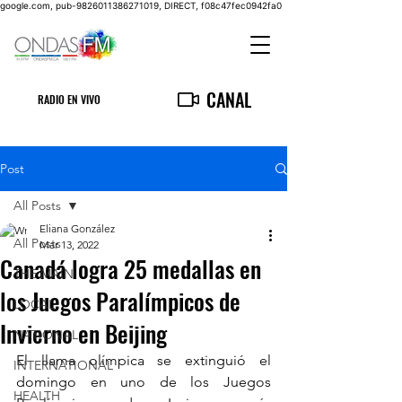
google.com, pub-9826011386271019, DIRECT, f08c47fec0942fa0
CANAL
RADIO EN VIVO
Post
All Posts
Eliana González
All Posts
Mar 13, 2022
Canadá logra 25 medallas en
THE MAIN
los Juegos Paralímpicos de
LOCAL
Invierno en Beijing
NATIONAL
El llama olímpica se extinguió el 
INTERNATIONAL
domingo en uno de los Juegos 
HEALTH