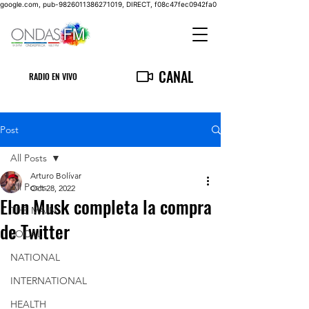
google.com, pub-9826011386271019, DIRECT, f08c47fec0942fa0
CANAL
RADIO EN VIVO
Post
All Posts
Arturo Bolívar
All Posts
Oct 28, 2022
Elon Musk completa la compra
THE MAIN
de Twitter
LOCAL
NATIONAL
INTERNATIONAL
HEALTH