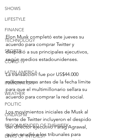
SHOWS
LIFESTYLE
FINANCE
Elon Musk completó este jueves su 
TECHNOLOGY
acuerdo para comprar Twitter y 
SPORTS
despidió a sus principales ejecutivos, 
según medios estadounidenses.
COVID-19
LATIN AMERICA
La transacción fue por US$44.000 
millones horas antes de la fecha límite 
INMIGRATION
para que el multimillonario sellara su 
WEATHER
acuerdo para comprar la red social.
POLITIC
Los movimientos iniciales de Musk al 
ONDASFM
frente de Twitter incluyeron el despido 
RECOMMENDED OF THE WEEK
del director ejecutivo Parag Agrawal, 
quien acudió a los tribunales para 
LINKS OF INTEREST