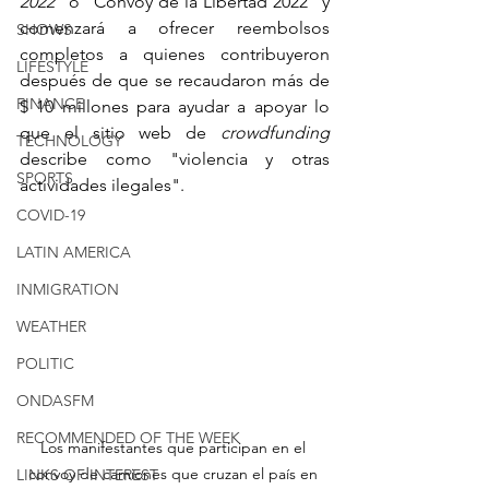
2022"
 o "Convoy de la Libertad 2022" y 
comenzará a ofrecer reembolsos 
SHOWS
completos a quienes contribuyeron 
LIFESTYLE
después de que se recaudaron más de 
FINANCE
$ 10 millones para ayudar a apoyar lo 
que el sitio web de 
crowdfunding
TECHNOLOGY
describe como "violencia y otras 
SPORTS
actividades ilegales".
COVID-19
LATIN AMERICA
INMIGRATION
WEATHER
POLITIC
ONDASFM
RECOMMENDED OF THE WEEK
Los manifestantes que participan en el 
convoy de camiones que cruzan el país en 
LINKS OF INTEREST