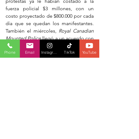
protestas ya le habían costado a la 
fuerza policial $3 millones, con un 
costo proyectado de $800.000 por cada 
día que se quedan los manifestantes. 
También el miércoles, 
Royal Canadian 
Mounted Police
 llegó a un acuerdo con 
los manifestantes para permitirles el 
Phone
Email
Instagram
TikTok
YouTube
acceso a un cruce fronterizo cerca de 
Coutts, Alberta.
Partidarios y manifestantes están 
presionando para que se deroguen las 
restricciones del COVID-19 que 
consideran una extralimitación del 
gobierno.
ARTÍCULO POR: LUCAS CASALETTO
FOTOGRAFÍA: ADRIAN WYLD