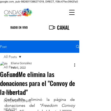
google.com, pub-9826011386271019, DIRECT, f08c47fec0942fa0
CANAL
RADIO EN VIVO
Post
All Posts
Eliana González
All Posts
Feb 5, 2022
GoFundMe elimina las
THE MAIN
donaciones para el "Convoy de
LOCAL
la libertad"
NATIONAL
GoFundMe eliminó la página de 
INTERNATIONAL
donaciones del 
"Freedom Convoy 
HEALTH