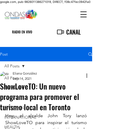
google.com, pub-9826011386271019, DIRECT, f08c47fec0942fa0
CANAL
RADIO EN VIVO
Post
All Posts
Eliana González
All Posts
Sep 14, 2021
ShowLoveTO: Un nuevo
THE MAIN
programa para promover el
LOCAL
turismo local en Toronto
NATIONAL
Hoy, el alcalde John Tory lanzó 
INTERNATIONAL
ShowLoveTO para inspirar el turismo 
HEALTH