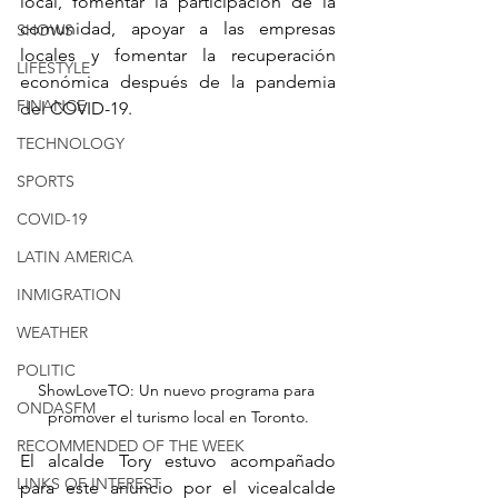
local, fomentar la participación de la 
comunidad, apoyar a las empresas 
SHOWS
locales y fomentar la recuperación 
LIFESTYLE
económica después de la pandemia 
FINANCE
del COVID-19.
TECHNOLOGY
SPORTS
COVID-19
LATIN AMERICA
INMIGRATION
WEATHER
POLITIC
ShowLoveTO: Un nuevo programa para 
ONDASFM
promover el turismo local en Toronto.
RECOMMENDED OF THE WEEK
El alcalde Tory estuvo acompañado 
LINKS OF INTEREST
para este anuncio por el vicealcalde 