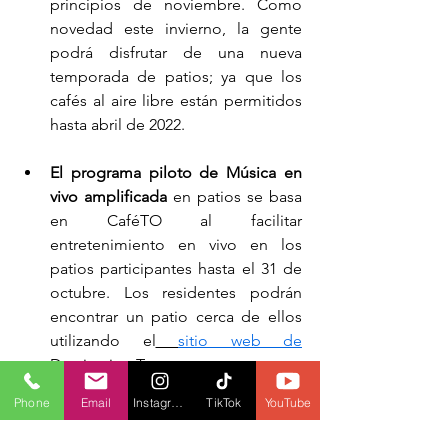
principios de noviembre. Como 
novedad este invierno, la gente 
podrá disfrutar de una nueva 
temporada de patios; ya que los 
cafés al aire libre están permitidos 
hasta abril de 2022.
El programa piloto de Música en 
vivo amplificada
 en patios se basa 
en CaféTO al facilitar 
entretenimiento en vivo en los 
patios participantes hasta el 31 de 
octubre. Los residentes podrán 
encontrar un patio cerca de ellos 
utilizando el
sitio web de
Destination Toronto.
Phone
Email
Instagram
TikTok
YouTube
HistoricTO
 es una experiencia de 
recorrido a pie guiado por los 