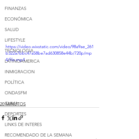
FINANZAS
ECONÓMICA
SALUD
LIFESTYLE
https://video.wixstatic.com/video/98a9ae_261
TECNOLOGIA
b322a7bbc47a58be7ad630858e44b/720p/mp
4/file.mp4
LATINOAMERICA
INMIGRACION
POLÍTICA
ONDASFM
CLIMA
20 MINUTOS
DEPORTES
LINKS DE INTERES
RECOMENDADO DE LA SEMANA