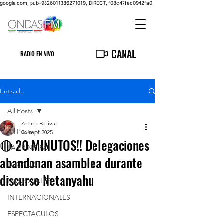
google.com, pub-9826011386271019, DIRECT, f08c47fec0942fa0
CANAL
RADIO EN VIVO
Entrada
All Posts
Arturo Bolívar
All Posts
26 sept 2025
🔴 20 MINUTOS!! Delegaciones
LA PRINCIPAL
abandonan asamblea durante
LOCALES
discurso Netanyahu
NACIONALES
INTERNACIONALES
ESPECTACULOS