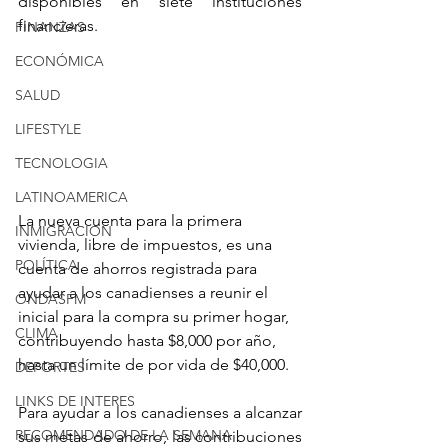
disponibles en siete instituciones 
financieras. 
FINANZAS
ECONÓMICA
SALUD
LIFESTYLE
TECNOLOGIA
LATINOAMERICA
La nueva cuenta para la primera 
INMIGRACION
vivienda, libre de impuestos, es una 
POLÍTICA
cuenta de ahorros registrada para 
ayudar a los canadienses a reunir el 
ONDASFM
inicial para la compra su primer hogar, 
CLIMA
contribuyendo hasta $8,000 por año, 
hasta un límite de por vida de $40,000. 
DEPORTES
LINKS DE INTERES
Para ayudar a los canadienses a alcanzar 
RECOMENDADO DE LA SEMANA
sus metas de ahorro, las contribuciones 