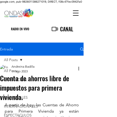
google.com, pub-9826011386271019, DIRECT, f08c47fec0942fa0
CANAL
RADIO EN VIVO
Entrada
All Posts
Andreina Badilla
All Posts
11 ago 2023
Cuenta de ahorros libre de
LA PRINCIPAL
impuestos para primera
LOCALES
vivienda.
NACIONALES
A partir de hoy, las Cuentas de Ahorro 
INTERNACIONALES
para Primera Vivienda ya están 
ESPECTACULOS