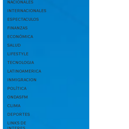
NACIONALES
INTERNACIONALES
ESPECTACULOS
FINANZAS
ECONÓMICA
SALUD
LIFESTYLE
TECNOLOGIA
LATINOAMERICA
INMIGRACION
POLÍTICA
ONDASFM
CLIMA
DEPORTES
LINKS DE
INTERES