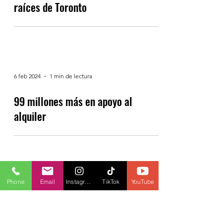
6 feb 2024
1 min de lectura
Se reactiva el mercado de bienes
raíces de Toronto
6 feb 2024
1 min de lectura
99 millones más en apoyo al
alquiler
Phone
Email
Instagram
TikTok
YouTube