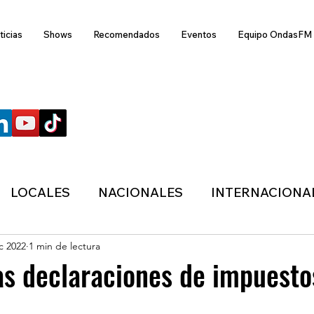
ticias
Shows
Recomendados
Eventos
Equipo OndasFM
SÍGUENOS
LOCALES
NACIONALES
INTERNACIONA
c 2022
1 min de lectura
ANZAS
ECONÓMICA
SALUD
LIFESTYL
as declaraciones de impuesto
MIGRACION
POLÍTICA
ONDASFM
CLI