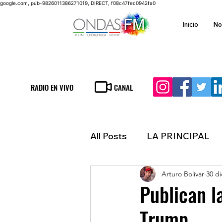
google.com, pub-9826011386271019, DIRECT, f08c47fec0942fa0
Inicio
No
RADIO EN VIVO
CANAL
All Posts
LA PRINCIPAL
Arturo Bolívar
30 di
ESPECTACULOS
FIN
Publican l
Trump
LATINOAMERICA
IN