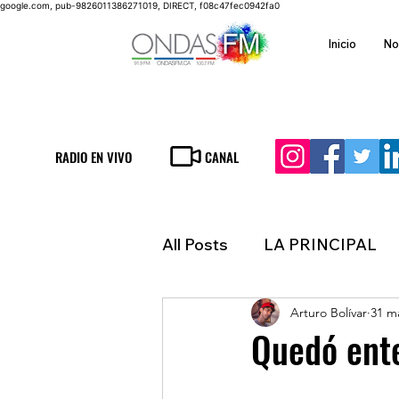
google.com, pub-9826011386271019, DIRECT, f08c47fec0942fa0
Inicio
No
RADIO EN VIVO
CANAL
All Posts
LA PRINCIPAL
Arturo Bolívar
31 m
ESPECTACULOS
FIN
Quedó ente
LATINOAMERICA
IN