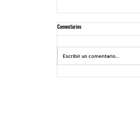
Comentarios
Escribir un comentario...
TRUMP AMENAZA CON ARANCELES
A 500 PRODUCTOS CANADIENSES