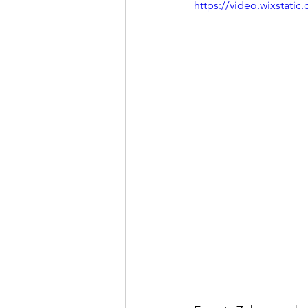
https://video.wixstat
LINKS DE INTERES
R