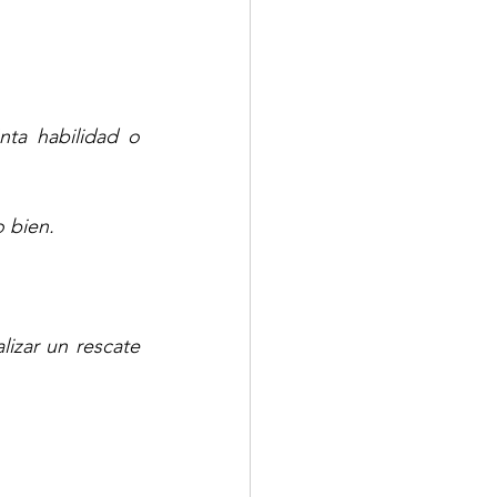
ta habilidad o 
o bien.
izar un rescate 