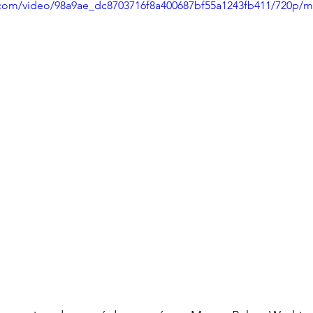
ic.com/video/98a9ae_dc8703716f8a400687bf55a1243fb411/720p/m
ECOMENDADO DE LA SEMANA
REDES
20 