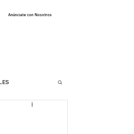
Anúnciate con Nosotros
LES
E
TECNOLOGIA
MA
DEPORTES