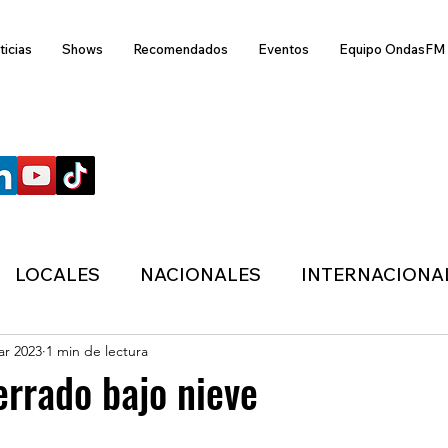
ticias
Shows
Recomendados
Eventos
Equipo OndasFM
SÍGUENOS
LOCALES
NACIONALES
INTERNACIONA
ar 2023
1 min de lectura
ANZAS
ECONÓMICA
SALUD
LIFESTYL
rrado bajo nieve
MIGRACION
POLÍTICA
ONDASFM
CLI