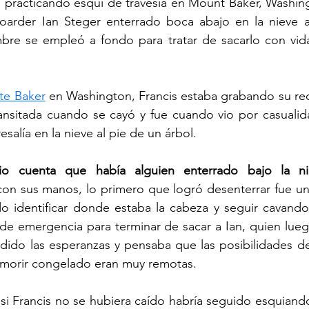
a practicando esquí de travesía en Mount Baker, Washin
arder Ian Steger enterrado boca abajo en la nieve a 
bre se empleó a fondo para tratar de sacarlo con vid
e Baker
 en Washington, Francis estaba grabando su rec
ansitada cuando se cayó y fue cuando vio por casualida
alía en la nieve al pie de un árbol. 
o cuenta que había alguien enterrado bajo la ni
n sus manos, lo primero que logró desenterrar fue uno
o identificar donde estaba la cabeza y seguir cavando.
de emergencia para terminar de sacar a Ian, quien lueg
dido las esperanzas y pensaba que las posibilidades de
 morir congelado eran muy remotas. 
 si Francis no se hubiera caído habría seguido esquiand