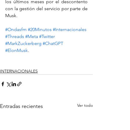
los últimos meses por el descontento 
con la gestión del servicio por parte de 
Musk.
#Ondasfm
#20Minutos
#Internacionales
#Threads
#Meta
#Twitter
#MarkZuckerberg
#ChatGPT
#ElonMusk
.
INTERNACIONALES
Ver todo
Entradas recientes