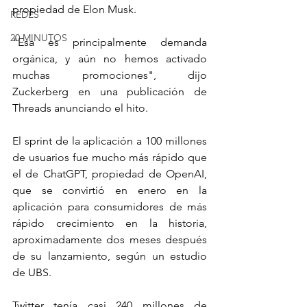
propiedad de Elon Musk.
REDES
20 MINUTOS
"Esa es principalmente demanda 
orgánica, y aún no hemos activado 
muchas promociones", dijo 
Zuckerberg en una publicación de 
Threads anunciando el hito.
El sprint de la aplicación a 100 millones 
de usuarios fue mucho más rápido que 
el de ChatGPT, propiedad de OpenAI, 
que se convirtió en enero en la 
aplicación para consumidores de más 
rápido crecimiento en la historia, 
aproximadamente dos meses después 
de su lanzamiento, según un estudio 
de UBS.
Twitter tenía casi 240 millones de 