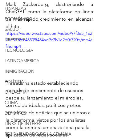
Mark Zuckerberg, destronando a 
FINANZAS
ChatGPT como la plataforma en línea 
ECONÓMICA
de más rápido crecimiento en alcanzar 
el hito.
SALUD
https://video.wixstatic.com/video/97f0e5_1c2
LIFESTYLE
75d5bf26c48309f484ad9c7b1e2d0/720p/mp4/
file.mp4
TECNOLOGIA
LATINOAMERICA
INMIGRACION
POLÍTICA
Threads ha estado estableciendo 
récords de crecimiento de usuarios 
ONDASFM
desde su lanzamiento el miércoles, 
CLIMA
con celebridades, políticos y otros 
creadores de noticias que se unieron a 
DEPORTES
la plataforma, vistos por los analistas 
LINKS DE INTERES
como la primera amenaza seria para la 
RECOMENDADO DE LA SEMANA
aplicación de redes sociales 