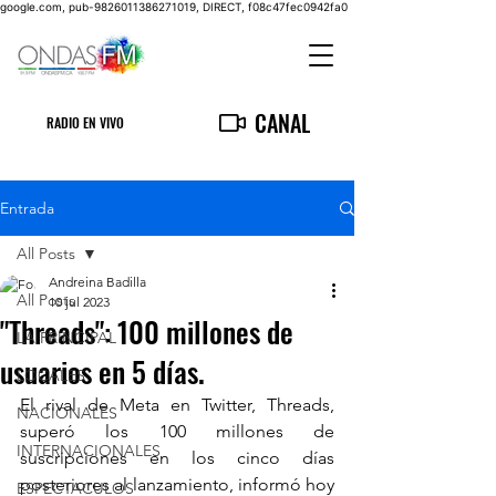
google.com, pub-9826011386271019, DIRECT, f08c47fec0942fa0
CANAL
RADIO EN VIVO
Entrada
All Posts
Andreina Badilla
All Posts
10 jul 2023
"Threads": 100 millones de
LA PRINCIPAL
usuarios en 5 días.
LOCALES
El rival de Meta en Twitter, Threads, 
NACIONALES
superó los 100 millones de 
INTERNACIONALES
suscripciones en los cinco días 
posteriores al lanzamiento, informó hoy 
ESPECTACULOS