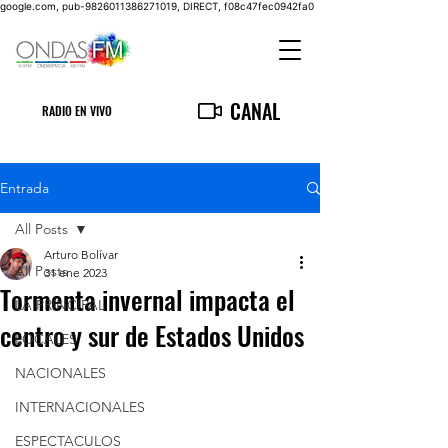
google.com, pub-9826011386271019, DIRECT, f08c47fec0942fa0
CANAL
RADIO EN VIVO
Entrada
All Posts
Arturo Bolívar
All Posts
31 ene 2023
Tormenta invernal impacta el
LA PRINCIPAL
centro y sur de Estados Unidos
LOCALES
NACIONALES
INTERNACIONALES
ESPECTACULOS