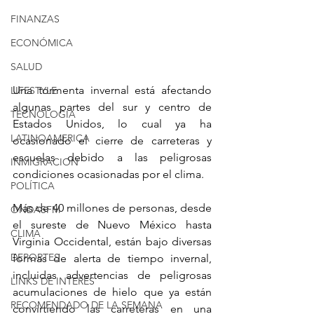
FINANZAS
ECONÓMICA
SALUD
Una tormenta invernal está afectando 
LIFESTYLE
algunas partes del sur y centro de 
TECNOLOGIA
Estados Unidos, lo cual ya ha 
LATINOAMERICA
ocasionado el cierre de carreteras y 
escuelas debido a las peligrosas 
INMIGRACION
condiciones ocasionadas por el clima.
POLÍTICA
Más de 40 millones de personas, desde 
ONDASFM
el sureste de Nuevo México hasta 
CLIMA
Virginia Occidental, están bajo diversas 
DEPORTES
formas de alerta de tiempo invernal, 
incluidas advertencias de peligrosas 
LINKS DE INTERES
acumulaciones de hielo que ya están 
RECOMENDADO DE LA SEMANA
convirtiendo las carreteras en una 