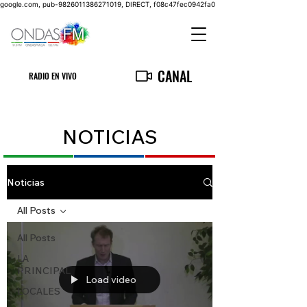
google.com, pub-9826011386271019, DIRECT, f08c47fec0942fa0
CANAL
RADIO EN VIVO
NOTICIAS
Noticias
All Posts
All Posts
LA
PRINCIPAL
Load video
LOCALES