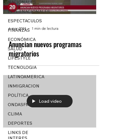
NACIONALES
INTERNACIONALES
ESPECTACULOS
6 mar 2024
1 min de lectura
FINANZAS
ECONÓMICA
Anuncian nuevos programas
SALUD
migratorios
LIFESTYLE
TECNOLOGIA
LATINOAMERICA
INMIGRACION
POLÍTICA
Load video
ONDASFM
CLIMA
DEPORTES
LINKS DE
INTERES