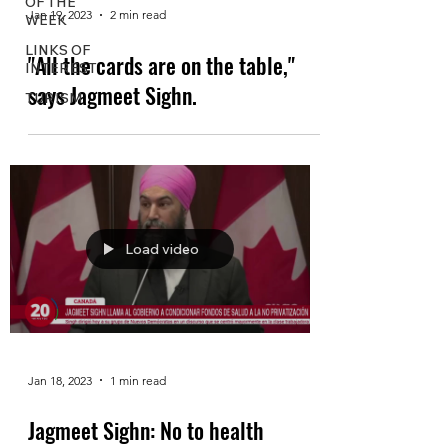
OF THE
Jan 19, 2023
2 min read
WEEK
LINKS OF
"All the cards are on the table,"
INTEREST
says Jagmeet Sighn.
TURISM
Load video
Jan 18, 2023
1 min read
Jagmeet Sighn: No to health