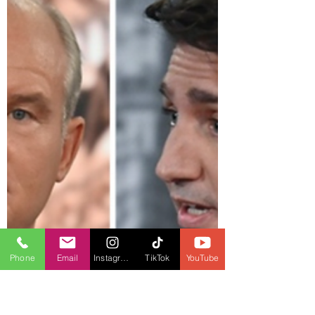
Sep 9, 2021
4 min read
Estos fueron los temas principales
en el segundo debate electoral en
francés
Phone
Email
Instagram
TikTok
YouTube