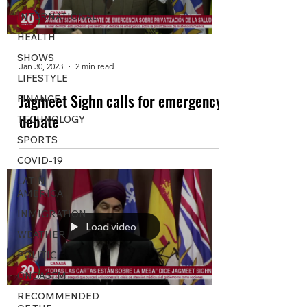
INTERNATIONAL
HEALTH
SHOWS
Jan 30, 2023
2 min read
LIFESTYLE
Jagmeet Sighn calls for emergency
FINANCE
debate
TECHNOLOGY
SPORTS
COVID-19
LATIN
AMERICA
INMIGRATION
Load video
WEATHER
POLITIC
ONDASFM
RECOMMENDED