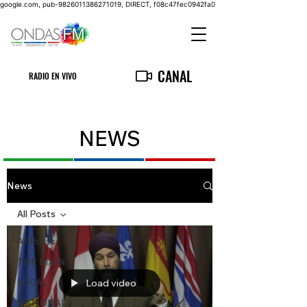
google.com, pub-9826011386271019, DIRECT, f08c47fec0942fa0
CANAL
RADIO EN VIVO
NEWS
News
All Posts
All Posts
THE MAIN
LOCAL
Load video
NATIONAL