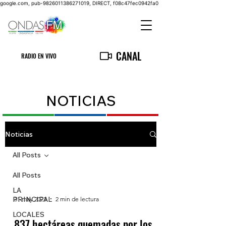
google.com, pub-9826011386271019, DIRECT, f08c47fec0942fa0
CANAL
RADIO EN VIVO
NOTICIAS
Noticias
All Posts
All Posts
LA
PRINCIPAL
31 may 2023
2 min de lectura
LOCALES
837 hectáreas quemadas por los