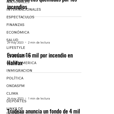
NACIONALES
incendios
INTERNACIONALES
ESPECTACULOS
FINANZAS
ECONÓMICA
SALUD
29 may 2023
2 min de lectura
LIFESTYLE
Evacúan 16 mil por incendio en
TECNOLOGIA
Halifax
LATINOAMERICA
INMIGRACION
POLÍTICA
ONDASFM
CLIMA
26 may 2023
1 min de lectura
DEPORTES
LINKS DE
Trudeau anuncia un fondo de 4 mil
INTERES